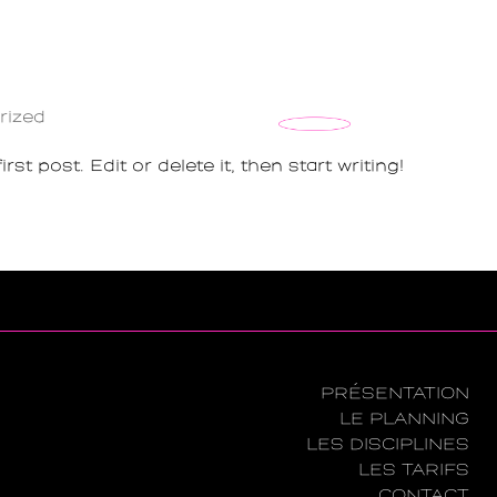
rized
t post. Edit or delete it, then start writing!
PRÉSENTATION
LE PLANNING
LES DISCIPLINES
LES TARIFS
CONTACT