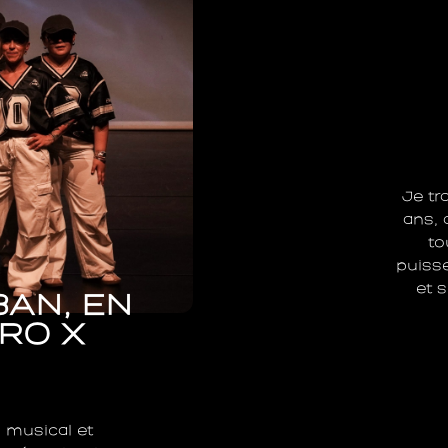
Je tr
ans,
to
puiss
et 
BAN, EN
RO X
 musical et