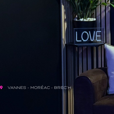
VANNES - MORÉAC - BREC’H
