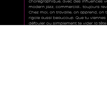
chorégraphique, avec des influences va
modern jazz, commercial… toujours rev
Chez moi, on travaille, on apprend, on 
rigole aussi beaucoup. Que tu viennes 
défouler ou simplement te vider la tête :
bienvenue.
STREET
DANCE
=