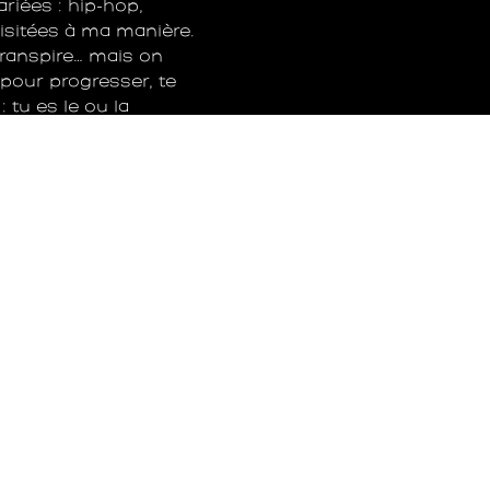
riées : hip-hop,
isitées à ma manière.
transpire… mais on
pour progresser, te
 tu es le ou la
URBAN
DANCE
=